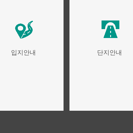
입지안내
단지안내
위치,입지,주변환경
단지설계,구성,평면설계